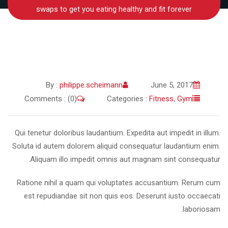
swaps to get you eating healthy and fit forever
By :
philippe.scheimann
June 5, 2017
Comments : (0)
Categories :
Fitness
,
Gym
Qui tenetur doloribus laudantium. Expedita aut impedit in illum.
Soluta id autem dolorem aliquid consequatur laudantium enim.
Aliquam illo impedit omnis aut magnam sint consequatur.
Ratione nihil a quam qui voluptates accusantium. Rerum cum
est repudiandae sit non quis eos. Deserunt iusto occaecati
laboriosam.