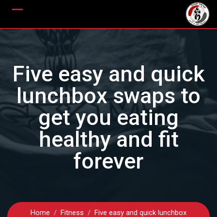
Ski
t
conten
Five easy and quick
lunchbox swaps to
get you eating
healthy and fit
forever
Home
Fitness
Five easy and quick lunchbox