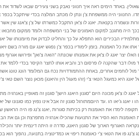
אולין. באחד הימים ראה איך חנווני נאבק בשני צעירים שבאו לשדוד את ח
דו. החנווני היה ממשפחת צ’ן ונתן לו מכתב המלצה בכדי שיתקבל בכפר 
ן כ14 דורות ונשמרה בקנאות. יאנג לו צ’אן התקבל כמשרתו של צ’ן צ’אנג שין
ך היה מתגנב למקום האמונים של בני המשפחה ולומד ממקום מחבואו את ר
תלמידיו הבכירים הוא התפלא על כך והחליט לבדוק את מיומנותו של יאנג מו
 אתו את כל האמנות. בזמן לימודיו בכפר צ’ן נפגש יאנג עם מורה בשם זיא
 האלו יצר יאנג לו צ’אן את אומנותו שכונתה “הואה צ’ואן” ופירושו אגרוף
מולו דבר שהקנה לו פרסום רב והביא אותו לחצר הקיסר בכדי ללמד את 
מול לוחמים אחרים, באחת ההתמודדויות נכח גם המלומד הונג טונג אשר
 יאנג היא כמעגל הטאי צ’י (זהו מעגל הין והיאנג) מכאן נוצר השם טאי צ’י 
 יאנג לו צ’אן מכונה היום “סגנון היאנג הישן” סגנון זה מאופיין באנרגיה מ
תקופה לימדו את האומנות רק בכיתות סגורות ,יאנג צ’נג פו היה הראשו
 האומנות הוא הסיר את התנועות שהכילו אנרגיה מתפרצת וכן גם את ה
קראה האגרוף הארוך של סגנון היאנג, סדרה זו היתה דינמית יותר והכיל
ג צ’נג פו את הטאי צ’י כאומנות ריפוי או כמדיטציה בתנועה, נהפוך הוא בכ