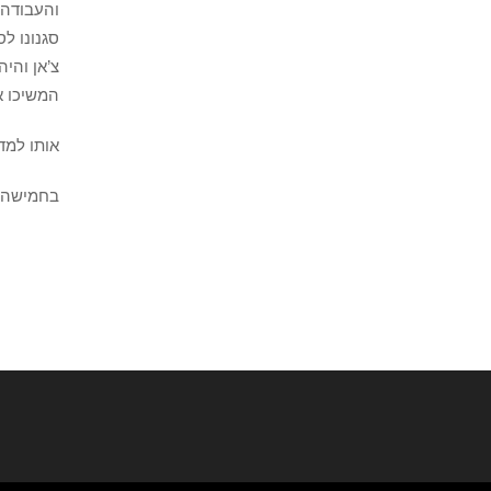
והעבודה 
סגנונו לס
צ’אן והי
המשיכו א
אותו למד זמיר קמחי 
בחמישה י