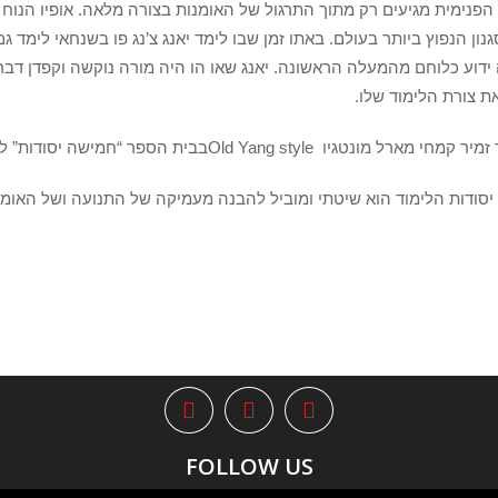
הפנימית מגיעים רק מתוך התרגול של האומנות בצורה מלאה. אופיו הנוח
גנון הנפוץ ביותר בעולם. באתו זמן שבו לימד יאנג צ’נג פו בשנחאי לימד ג
ה ידוע כלוחם מהמעלה הראשונה. יאנג שאו הו היה מורה נוקשה וקפדן ד
ת צורת הלימוד שלו.
מארל מונטגיו Old Yang styleבבית הספר “חמישה יסודות” לומדים
סודות הלימוד הוא שיטתי ומוביל להבנה מעמיקה של התנועה ושל האומנ
FOLLOW US