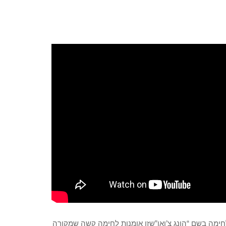
אומנות לחימה בשם “הונג צ’ואן”שזו אומנות לחימה קשה שמקורה