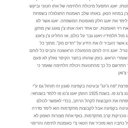
נותו. יאנג התפעל מיכולת הלחימה של אתו חנווני וביקש
צ’ן במחוז הנאן. באותו שלב האמנות התגלגלה בשפחת
 אשר לימד את יאנג חלק מאומנות המשפחה. יאנג אשר לא
זי האומנות. יום אחד ראה אותו צ’ן צאנג שין מתקן
ל תלמידיו ויאנג גבר על כולם. אז החליט צ’ן צ’אנג
נג אשר העביר לו את הידע על “הדים מק”. מתוך כל
 מנטרל. יאנג היה לוחם מהמעלה הראשונה והביס כל לוחם
שומרי הראש. בזמן שהותו בחצר הקיסר נאלץ לא פעם
 התרשם כל כך מהתנועות ויכולת הלחימה שאמר כי
צ’ואן
תפרצת “פה ג’ינג” ובעיטה בקפיצה סגנון זה תורגל גם ע”י
יאנג באן הו ו יאנג ג’יאו הו .עד היוםמתורגל סגנון זה אבל אינו נפוץ כמו סגנונו של יאנג צ’נג פו. בשנת 1925 הוזמן יאנג צ’נג פו ללמד בשנחאי.
ן שפתח את הקבוצות לקהל הרחב. בכדי לאפשר לכולם
בעיטה בקפיצה אבל לקבוצות מתקדמות הוא לימד סדרה
ה טכניקות קרב מתקדמות. באף אחת מצורות האמון לא
ל כתביו הוא מזכיר את הטאי צ’י כאומנות לחימה והריפוי