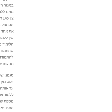
במנזר הש
ממנו ללמ
צ’
הסתפק בכ
את אחד מ
שין ללמד
הלימודים
שהתמודד 
להתמודד 
תנועתו של
סגנונו של
עד אותה 
ללמוד את
נוספת שנ
הזכיר יאנ