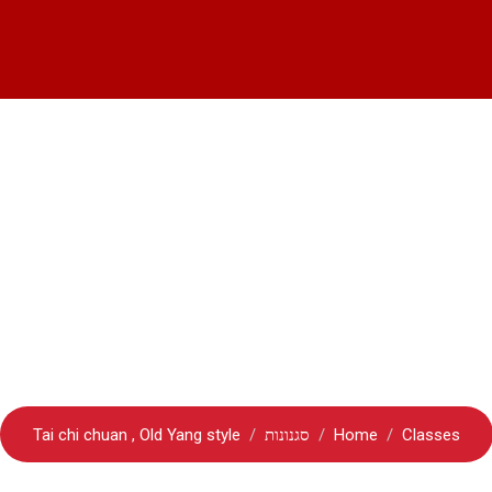
chi chuan , Old Yang 
Classes
Home
סגנונות
Tai chi chuan , Old Yang style